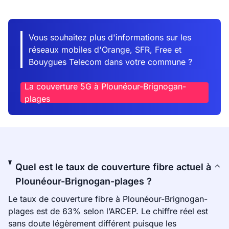
Vous souhaitez plus d'informations sur les
réseaux mobiles d'Orange, SFR, Free et
Bouygues Telecom dans votre commune ?
La couverture 5G à Plounéour-Brignogan-
plages
Quel est le taux de couverture fibre actuel à
Plounéour-Brignogan-plages ?
Le taux de couverture fibre à Plounéour-Brignogan-
plages est de 63% selon l’ARCEP. Le chiffre réel est
sans doute légèrement différent puisque les