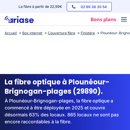
La fibre à partir de 22,99€
02 99 36 30 54
Bons plans
Accueil
Box internet
Couverture fibre
Finistère
Plounéour-Brigno
Box internet
Forfaits mobile
Téléphones
Streaming
La fibre optique à Plounéour-
Brignogan-plages (29890).
À Plounéour-Brignogan-plages, la fibre optique a
commencé à être déployée en 2025 et couvre
désormais 63% des locaux. 865 locaux ne sont pas
encore raccordables à la fibre.