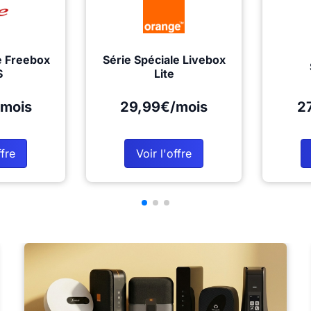
e Freebox
Série Spéciale Livebox
S
Lite
mois
29,99€/mois
2
ffre
Voir l'offre