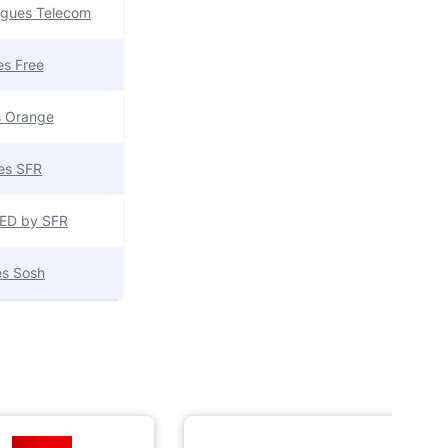
uygues Telecom
res Free
es Orange
res SFR
 RED by SFR
res Sosh