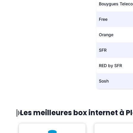
Bouygues Telec
Free
Orange
SFR
RED by SFR
Sosh
Les meilleures box internet à 