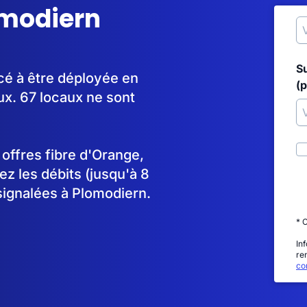
omodiern
S
cé à être déployée en
(p
x. 67 locaux ne sont
s offres fibre d'Orange,
 les débits (jusqu'à 8
signalées à Plomodiern.
* 
In
re
con