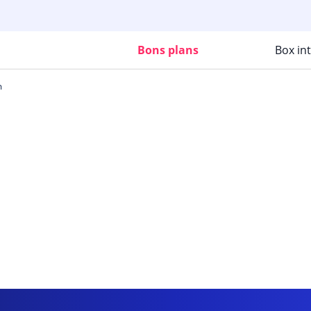
Bons plans
Box in
n