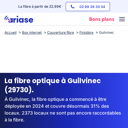
La fibre à partir de 22,99€
02 99 36 30 54
Bons plans
Accueil
Box internet
Couverture fibre
Finistère
Guilvinec
Box internet
Forfaits mobile
Téléphones
Streaming
La fibre optique à Guilvinec
(29730).
À Guilvinec, la fibre optique a commencé à être
déployée en 2024 et couvre désormais 31% des
locaux. 2373 locaux ne sont pas encore raccordables
à la fibre.