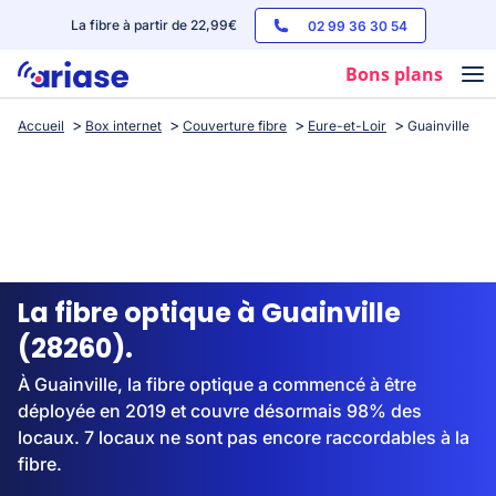
La fibre à partir de 22,99€
02 99 36 30 54
Bons plans
Accueil
Box internet
Couverture fibre
Eure-et-Loir
Guainville
Box internet
Forfaits mobile
Téléphones
Streaming
La fibre optique à Guainville
(28260).
À Guainville, la fibre optique a commencé à être
déployée en 2019 et couvre désormais 98% des
locaux. 7 locaux ne sont pas encore raccordables à la
fibre.