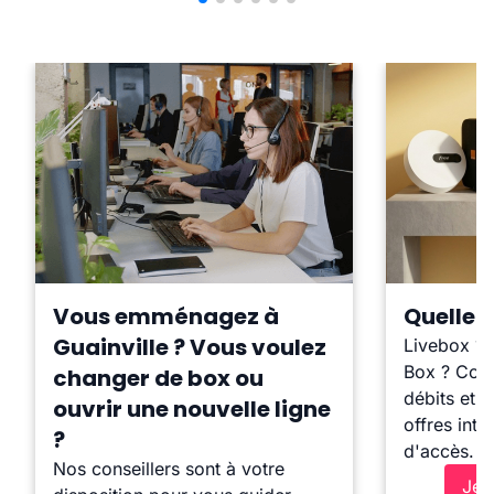
Vous emménagez à
Quelle b
Guainville ? Vous voulez
Livebox ?
Box ? Comp
changer de box ou
débits et l
ouvrir une nouvelle ligne
offres inte
?
d'accès.
Nos conseillers sont à votre
Je 