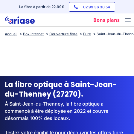
La fibre à partir de 22,99€
02 99 36 30 54
Bons plans
Accueil
Box internet
Couverture fibre
Eure
Saint-Jean-du-Thenn
Box internet
Forfaits mobile
Téléphones
Streaming
La fibre optique à Saint-Jean-
du-Thenney (27270).
À Saint-Jean-du-Thenney, la fibre optique a
commencé à être déployée en 2022 et couvre
désormais 100% des locaux.
Testez votre éligibilité pour découvrir les offres fibre