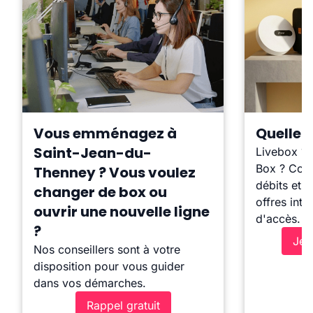
Vous emménagez à
Quelle b
Saint-Jean-du-
Livebox ?
Box ? Comp
Thenney ? Vous voulez
débits et l
changer de box ou
offres inte
ouvrir une nouvelle ligne
d'accès.
?
Je 
Nos conseillers sont à votre
disposition pour vous guider
dans vos démarches.
Rappel gratuit