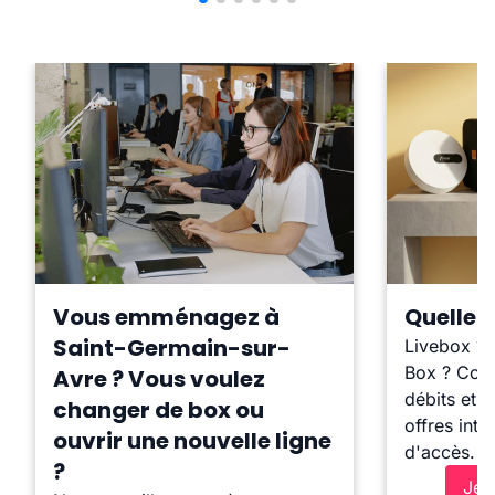
Vous emménagez à
Quelle b
Saint-Germain-sur-
Livebox ?
Box ? Comp
Avre ? Vous voulez
débits et l
changer de box ou
offres inte
ouvrir une nouvelle ligne
d'accès.
?
Je 