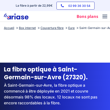
La fibre à partir de 22,99€
02 99 36 30 54
Bons plans
Accueil
Box internet
Couverture fibre
Eure
Saint-Germain-sur-A
Box internet
Forfaits mobile
Téléphones
Streaming
La fibre optique à Saint-
Germain-sur-Avre (27320).
À Saint-Germain-sur-Avre, la fibre optique a
commencé à être déployée en 2021 et couvre
désormais 98% des locaux. 12 locaux ne sont pas
encore raccordables à la fibre.