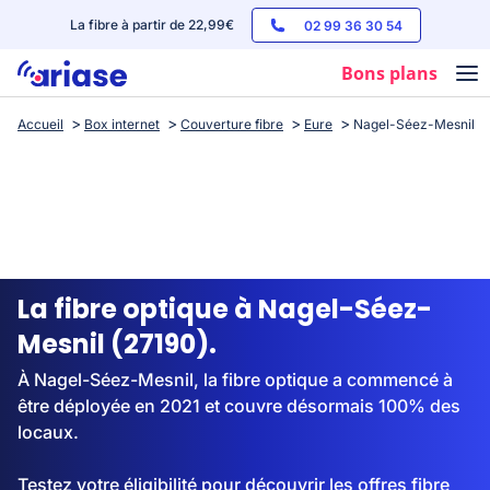
La fibre à partir de 22,99€
02 99 36 30 54
Bons plans
Accueil
Box internet
Couverture fibre
Eure
Nagel-Séez-Mesnil
Box internet
Forfaits mobile
Téléphones
Streaming
La fibre optique à Nagel-Séez-
Mesnil (27190).
À Nagel-Séez-Mesnil, la fibre optique a commencé à
être déployée en 2021 et couvre désormais 100% des
locaux.
Testez votre éligibilité pour découvrir les offres fibre