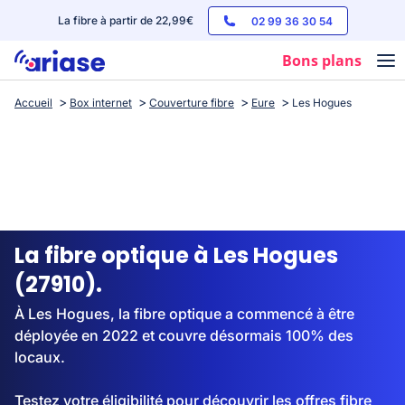
La fibre à partir de 22,99€
02 99 36 30 54
Bons plans
Accueil
Box internet
Couverture fibre
Eure
Les Hogues
Box internet
Forfaits mobile
Téléphones
Streaming
La fibre optique à Les Hogues
(27910).
À Les Hogues, la fibre optique a commencé à être
déployée en 2022 et couvre désormais 100% des
locaux.
Testez votre éligibilité pour découvrir les offres fibre