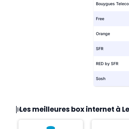
Bouygues Telec
Free
Orange
SFR
RED by SFR
Sosh
Les meilleures box internet à L