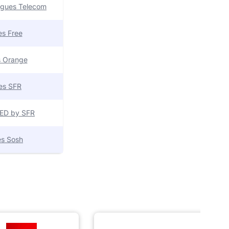
uygues Telecom
res Free
es Orange
res SFR
 RED by SFR
res Sosh