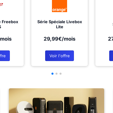
e Freebox
Série Spéciale Livebox
S
Lite
mois
29,99€/mois
2
ffre
Voir l'offre