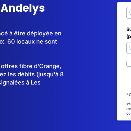
s Andelys
S
ncé à être déployée en
(p
x. 60 locaux ne sont
s offres fibre d'Orange,
 les débits (jusqu'à 8
signalées à Les
* 
In
re
con