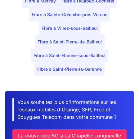
Fibre à Mercey
Fibre à Houlbec-Cocherel
Fibre à Sainte-Colombe-près-Vernon
Fibre à Villez-sous-Bailleul
Fibre à Saint-Pierre-de-Bailleul
Fibre à Saint-Étienne-sous-Bailleul
Fibre à Saint-Pierre-la-Garenne
Vous souhaitez plus d'informations sur les
réseaux mobiles d'Orange, SFR, Free et
Bouygues Telecom dans votre commune ?
La couverture 5G à La Chapelle-Longueville