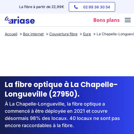
La fibre à partir de 22,99€
02 99 36 30 54
Bons plans
Accueil
Box internet
Couverture fibre
Eure
La Chapelle-Longuevi
Box internet
Forfaits mobile
Téléphones
Streaming
La fibre optique à La Chapelle-
Longueville (27950).
À La Chapelle-Longueville, la fibre optique a
commencé à être déployée en 2021 et couvre
désormais 98% des locaux. 40 locaux ne sont pas
encore raccordables à la fibre.