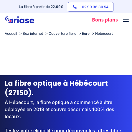
La fibre à partir de 22,99€
02 99 36 30 54
Bons plans
Accueil
Box internet
Couverture fibre
Eure
Hébécourt
Box internet
Forfaits mobile
Téléphones
Streaming
La fibre optique à Hébécourt
(27150).
À Hébécourt, la fibre optique a commencé à être
déployée en 2019 et couvre désormais 100% des
locaux.
Testez votre éligibilité pour découvrir les offres fibre