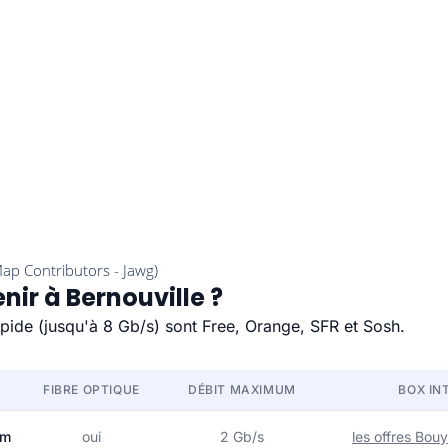
nir à Bernouville ?
rapide (jusqu'à 8 Gb/s) sont Free, Orange, SFR et Sosh.
FIBRE OPTIQUE
DÉBIT MAXIMUM
BOX IN
om
oui
2 Gb/s
les offres Bo