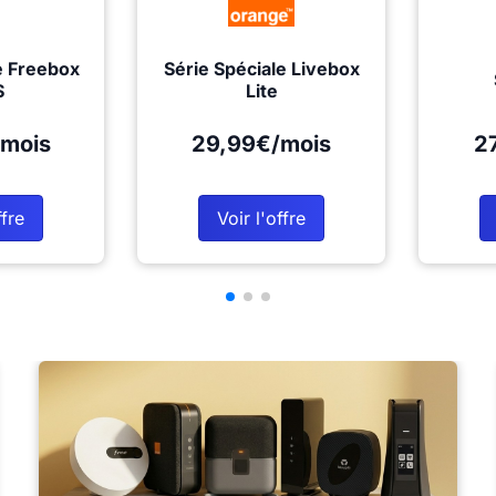
e Freebox
Série Spéciale Livebox
S
Lite
mois
29,99€/mois
2
ffre
Voir l'offre