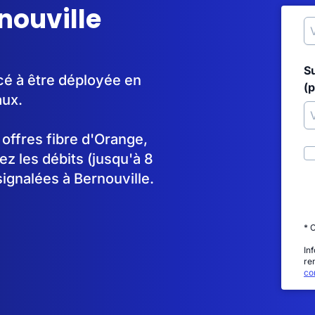
rnouville
S
cé à être déployée en
(p
aux.
s offres fibre d'Orange,
 les débits (jusqu'à 8
ignalées à Bernouville.
* 
In
re
con