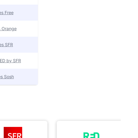
res Free
es Orange
res SFR
 RED by SFR
res Sosh