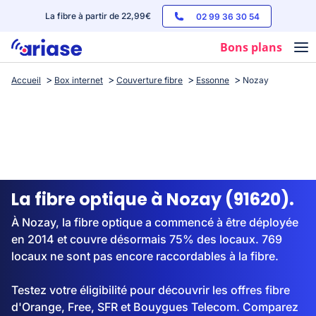
La fibre à partir de 22,99€
02 99 36 30 54
Bons plans
Accueil
Box internet
Couverture fibre
Essonne
Nozay
Box internet
Forfaits mobile
Téléphones
Streaming
La fibre optique à Nozay (91620).
À Nozay, la fibre optique a commencé à être déployée
en 2014 et couvre désormais 75% des locaux. 769
locaux ne sont pas encore raccordables à la fibre.
Testez votre éligibilité pour découvrir les offres fibre
d'Orange, Free, SFR et Bouygues Telecom. Comparez