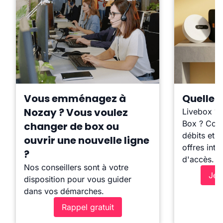
Vous emménagez à
Quelle b
Nozay ? Vous voulez
Livebox ?
Box ? Comp
changer de box ou
débits et l
ouvrir une nouvelle ligne
offres inte
?
d'accès.
Nos conseillers sont à votre
Je 
disposition pour vous guider
dans vos démarches.
Rappel gratuit