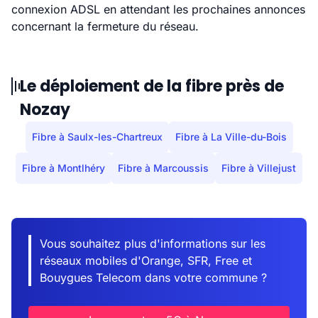
connexion ADSL en attendant les prochaines annonces
concernant la fermeture du réseau.
Le déploiement de la fibre près de
Nozay
Fibre à Saulx-les-Chartreux
Fibre à La Ville-du-Bois
Fibre à Montlhéry
Fibre à Marcoussis
Fibre à Villejust
Vous souhaitez plus d'informations sur les
réseaux mobiles d'Orange, SFR, Free et
Bouygues Telecom dans votre commune ?