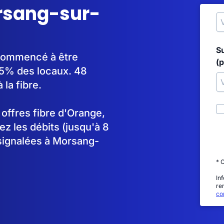
orsang-sur-
S
 commencé à être
(p
5% des locaux. 48
la fibre.
s offres fibre d'Orange,
 les débits (jusqu'à 8
 signalées à Morsang-
* 
In
re
con