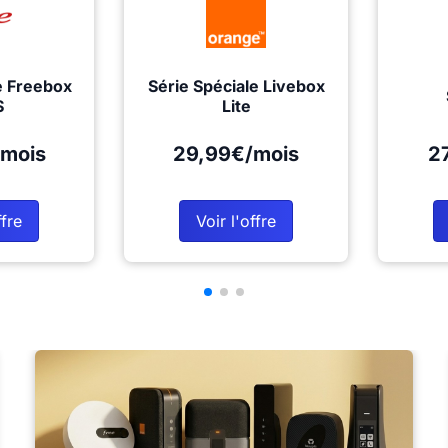
e Freebox
Série Spéciale Livebox
S
Lite
mois
29,99€/mois
2
ffre
Voir l'offre