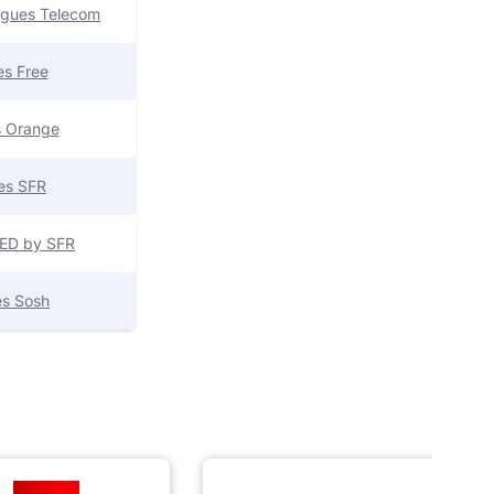
uygues Telecom
res Free
es Orange
res SFR
 RED by SFR
res Sosh