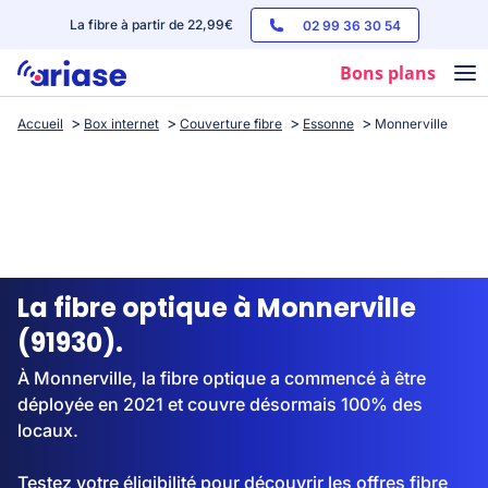
La fibre à partir de 22,99€
02 99 36 30 54
Bons plans
Accueil
Box internet
Couverture fibre
Essonne
Monnerville
Box internet
Forfaits mobile
Téléphones
Streaming
La fibre optique à Monnerville
(91930).
À Monnerville, la fibre optique a commencé à être
déployée en 2021 et couvre désormais 100% des
locaux.
Testez votre éligibilité pour découvrir les offres fibre