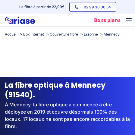
La fibre à partir de 22,99€
02 99 36 30 54
Bons plans
Accueil
Box internet
Couverture fibre
Essonne
Mennecy
Box internet
Forfaits mobile
Téléphones
Streaming
La fibre optique à Mennecy
(91540).
À Mennecy, la fibre optique a commencé à être
déployée en 2019 et couvre désormais 100% des
locaux. 17 locaux ne sont pas encore raccordables à la
fibre.