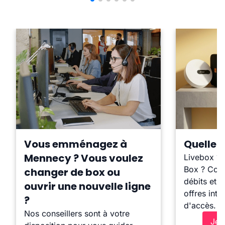
Vous emménagez à
Quelle b
Mennecy ? Vous voulez
Livebox ?
Box ? Comp
changer de box ou
débits et l
ouvrir une nouvelle ligne
offres inte
?
d'accès.
Nos conseillers sont à votre
Je 