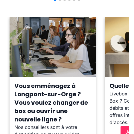
Vous emménagez à
Quelle b
Longpont-sur-Orge ?
Livebox ?
Box ? Comp
Vous voulez changer de
débits et l
box ou ouvrir une
offres inte
nouvelle ligne ?
d'accès.
Nos conseillers sont à votre
Je 