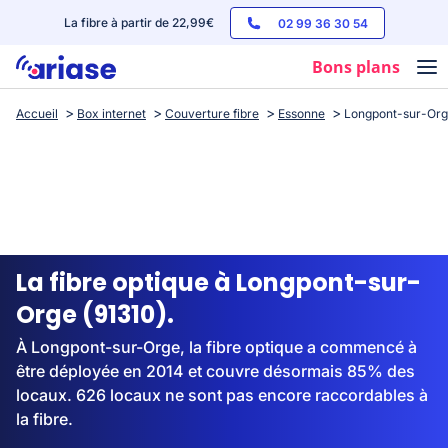
La fibre à partir de 22,99€
02 99 36 30 54
Bons plans
Accueil
Box internet
Couverture fibre
Essonne
Longpont-sur-Or
Box internet
Forfaits mobile
Téléphones
Streaming
La fibre optique à Longpont-sur-
Orge (91310).
À Longpont-sur-Orge, la fibre optique a commencé à
être déployée en 2014 et couvre désormais 85% des
locaux. 626 locaux ne sont pas encore raccordables à
la fibre.