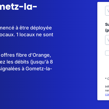
ometz-la-
S
mmencé à être déployée
(p
caux. 1 locaux ne sont
s offres fibre d'Orange,
 les débits (jusqu'à 8
signalées à Gometz-la-
* 
In
re
con