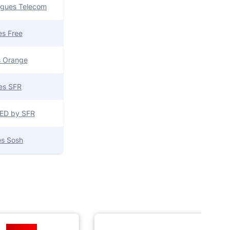
uygues Telecom
res Free
es Orange
res SFR
 RED by SFR
res Sosh