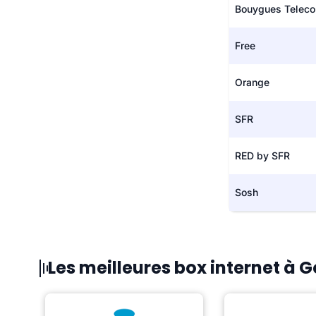
Bouygues Telec
Free
Orange
SFR
RED by SFR
Sosh
Les meilleures box internet à 