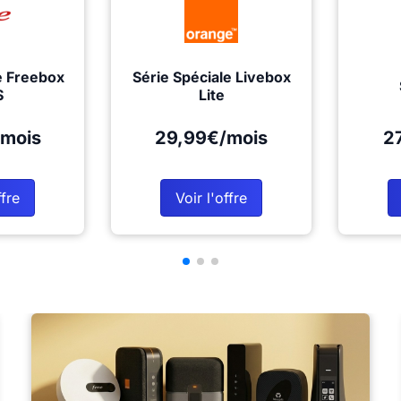
e Freebox
Série Spéciale Livebox
S
Lite
mois
29,99€/mois
2
ffre
Voir l'offre