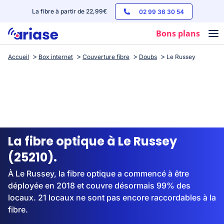
La fibre à partir de 22,99€
02 99 36 30 54
Bons plans
Accueil
Box internet
Couverture fibre
Doubs
Le Russey
Box internet
Forfaits mobile
Téléphones
Streaming
La fibre optique à Le Russey
(25210).
À Le Russey, la fibre optique a commencé à être
déployée en 2018 et couvre désormais 99% des
locaux. 21 locaux ne sont pas encore raccordables à la
fibre.