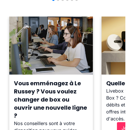
Vous emménagez à Le
Quelle b
Russey ? Vous voulez
Livebox ?
Box ? Comp
changer de box ou
débits et l
ouvrir une nouvelle ligne
offres inte
?
d'accès.
Nos conseillers sont à votre
Je 