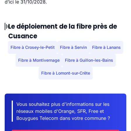
d’ici le 31/10/2028.
Le déploiement de la fibre près de
Cusance
Fibre à Crosey-le-Petit
Fibre à Servin
Fibre à Lanans
Fibre à Montivernage
Fibre à Guillon-les-Bains
Fibre à Lomont-sur-Crête
Vous souhaitez plus d'informations sur les
réseaux mobiles d'Orange, SFR, Free et
Bouygues Telecom dans votre commune ?