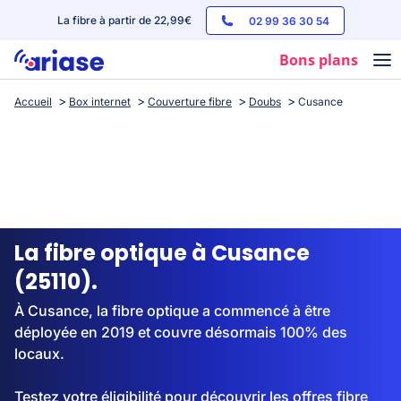
La fibre à partir de 22,99€
02 99 36 30 54
Bons plans
Accueil
Box internet
Couverture fibre
Doubs
Cusance
Box internet
Forfaits mobile
Téléphones
Streaming
La fibre optique à Cusance
(25110).
À Cusance, la fibre optique a commencé à être
déployée en 2019 et couvre désormais 100% des
locaux.
Testez votre éligibilité pour découvrir les offres fibre