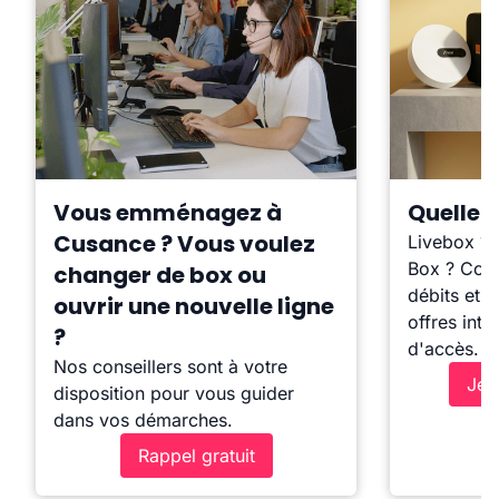
Vous emménagez à
Quelle b
Cusance ? Vous voulez
Livebox ?
Box ? Comp
changer de box ou
débits et l
ouvrir une nouvelle ligne
offres inte
?
d'accès.
Nos conseillers sont à votre
Je 
disposition pour vous guider
dans vos démarches.
Rappel gratuit