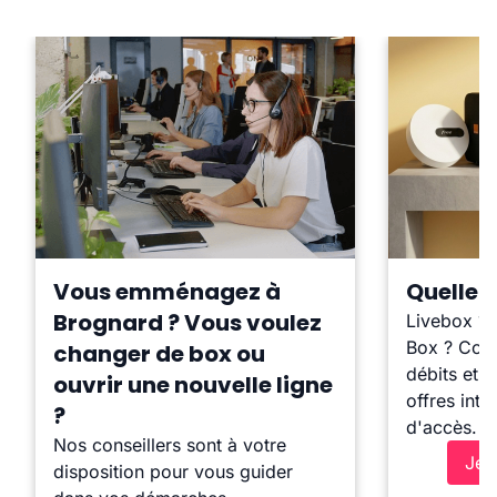
Vous emménagez à
Quelle b
Brognard ? Vous voulez
Livebox ?
Box ? Comp
changer de box ou
débits et l
ouvrir une nouvelle ligne
offres inte
?
d'accès.
Nos conseillers sont à votre
Je 
disposition pour vous guider