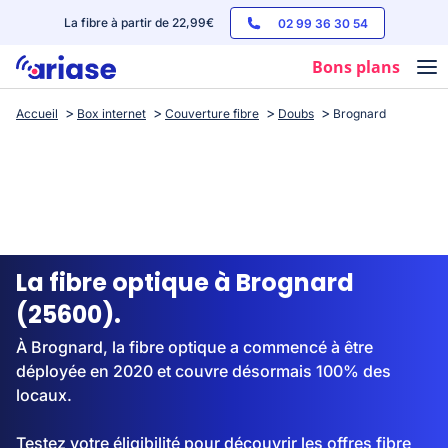
La fibre à partir de 22,99€
02 99 36 30 54
Bons plans
Accueil
Box internet
Couverture fibre
Doubs
Brognard
Box internet
Forfaits mobile
Téléphones
Streaming
La fibre optique à Brognard
(25600).
À Brognard, la fibre optique a commencé à être
déployée en 2020 et couvre désormais 100% des
locaux.
Testez votre éligibilité pour découvrir les offres fibre