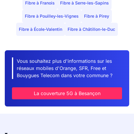
Fibre à Franois
Fibre à Serre-les-Sapins
Fibre à Pouilley-les-Vignes
Fibre à Pirey
Fibre à École-Valentin
Fibre à Châtillon-le-Duc
Vous souhaitez plus d'informations sur les
réseaux mobiles d'Orange, SFR, Free et
Bouygues Telecom dans votre commune ?
La couverture 5G à Besançon