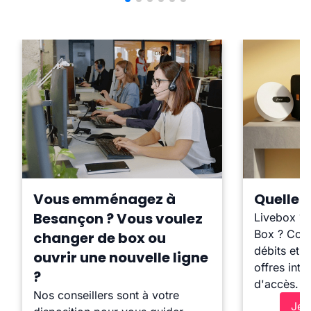
Vous emménagez à
Quelle b
Besançon ? Vous voulez
Livebox ?
Box ? Comp
changer de box ou
débits et l
ouvrir une nouvelle ligne
offres inte
?
d'accès.
Nos conseillers sont à votre
Je 