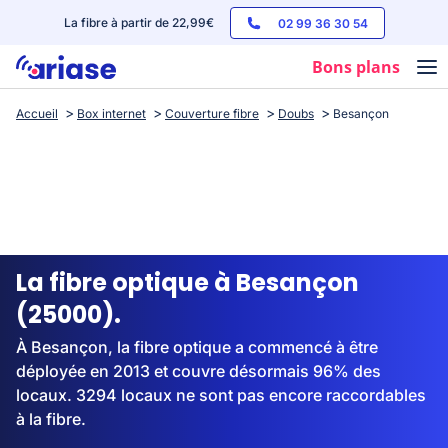
La fibre à partir de 22,99€
02 99 36 30 54
Bons plans
Accueil
Box internet
Couverture fibre
Doubs
Besançon
Box internet
Forfaits mobile
Téléphones
Streaming
La fibre optique à Besançon
(25000).
À Besançon, la fibre optique a commencé à être
déployée en 2013 et couvre désormais 96% des
locaux. 3294 locaux ne sont pas encore raccordables
à la fibre.