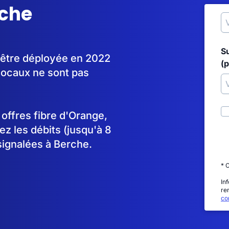
rche
S
 être déployée en 2022
(p
locaux ne sont pas
s offres fibre d'Orange,
 les débits (jusqu'à 8
signalées à Berche.
* 
In
re
con