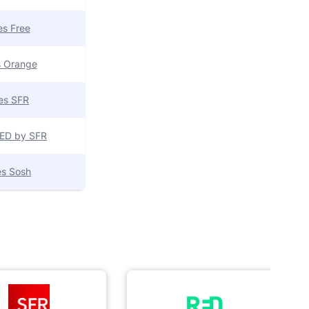
res Free
es Orange
res SFR
 RED by SFR
res Sosh