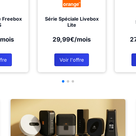
e Freebox
Série Spéciale Livebox
S
Lite
mois
29,99€/mois
2
ffre
Voir l'offre