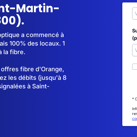
int-Martin-
00).
S
 optique a commencé à
(p
ais 100% des locaux. 1
la fibre.
s offres fibre d'Orange,
 les débits (jusqu'à 8
ignalées à Saint-
* 
In
re
con