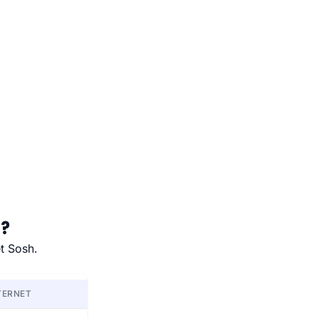
 ?
et Sosh.
TERNET