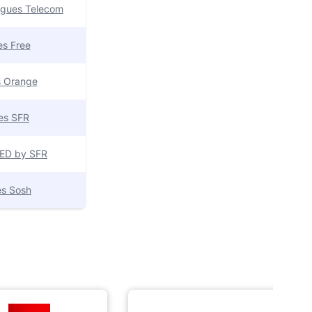
uygues Telecom
res Free
es Orange
res SFR
 RED by SFR
res Sosh