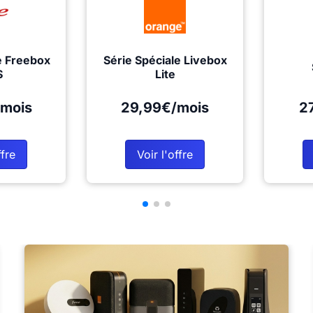
e Freebox
Série Spéciale Livebox
S
Lite
mois
29,99€/mois
2
ffre
Voir l'offre