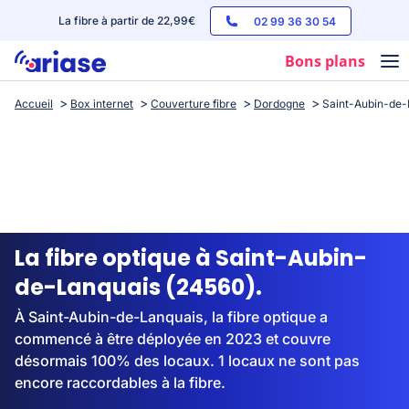
La fibre à partir de 22,99€
02 99 36 30 54
Bons plans
Accueil
Box internet
Couverture fibre
Dordogne
Saint-Aubin-de-
Box internet
Forfaits mobile
Téléphones
Streaming
La fibre optique à Saint-Aubin-
de-Lanquais (24560).
À Saint-Aubin-de-Lanquais, la fibre optique a
commencé à être déployée en 2023 et couvre
désormais 100% des locaux. 1 locaux ne sont pas
encore raccordables à la fibre.