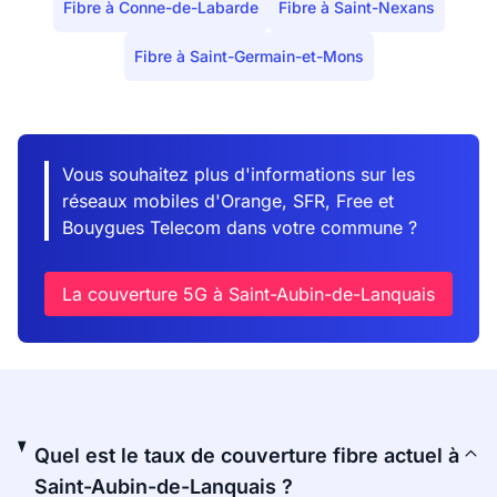
Fibre à Conne-de-Labarde
Fibre à Saint-Nexans
Fibre à Saint-Germain-et-Mons
Vous souhaitez plus d'informations sur les
réseaux mobiles d'Orange, SFR, Free et
Bouygues Telecom dans votre commune ?
La couverture 5G à Saint-Aubin-de-Lanquais
Quel est le taux de couverture fibre actuel à
Saint-Aubin-de-Lanquais ?