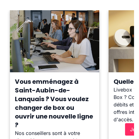
Vous emménagez à
Quelle b
Saint-Aubin-de-
Livebox ?
Box ? Comp
Lanquais ? Vous voulez
débits et l
changer de box ou
offres inte
ouvrir une nouvelle ligne
d'accès.
?
Je 
Nos conseillers sont à votre