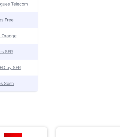
uygues Telecom
res Free
es Orange
res SFR
 RED by SFR
res Sosh