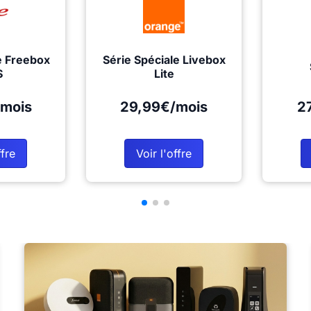
e Freebox
Série Spéciale Livebox
S
Lite
mois
29,99€/mois
2
ffre
Voir l'offre