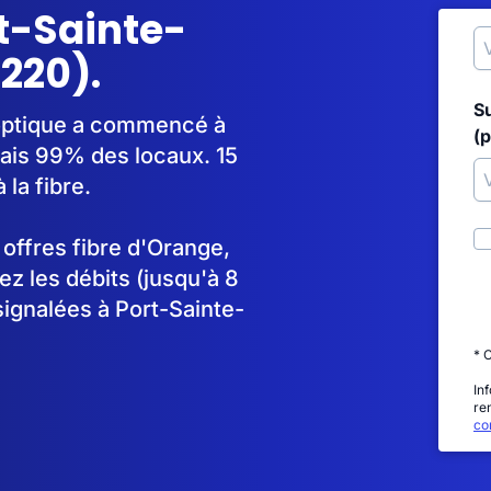
rt-Sainte-
220).
S
 optique a commencé à
(p
ais 99% des locaux. 15
la fibre.
s offres fibre d'Orange,
 les débits (jusqu'à 8
signalées à Port-Sainte-
* 
In
re
con