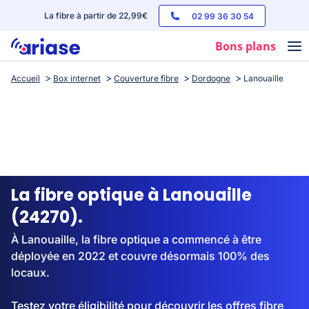
La fibre à partir de 22,99€
02 99 36 30 54
Bons plans
Accueil
Box internet
Couverture fibre
Dordogne
Lanouaille
Box internet
Forfaits mobile
Téléphones
Streaming
La fibre optique à Lanouaille
(24270).
À Lanouaille, la fibre optique a commencé à être
déployée en 2022 et couvre désormais 100% des
locaux.
Testez votre éligibilité pour découvrir les offres fibre