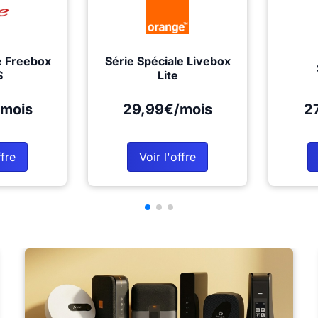
e Freebox
Série Spéciale Livebox
S
Lite
mois
29,99€/mois
2
ffre
Voir l'offre