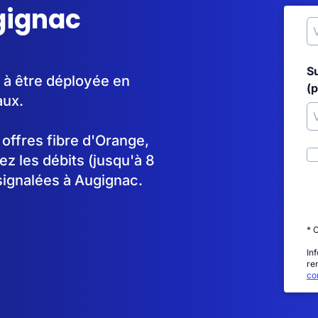
ugignac
S
 à être déployée en
(p
aux.
s offres fibre d'Orange,
 les débits (jusqu'à 8
signalées à Augignac.
* 
In
re
con