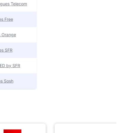
uygues Telecom
res Free
es Orange
res SFR
 RED by SFR
res Sosh