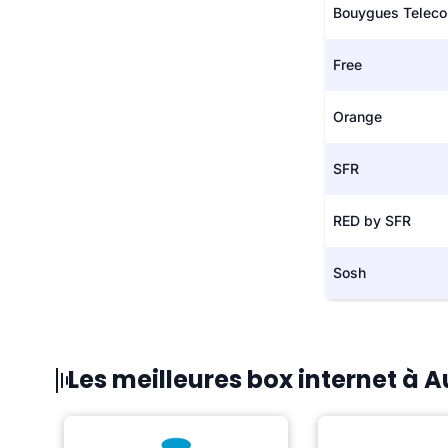
Bouygues Telec
Free
Orange
SFR
RED by SFR
Sosh
Les meilleures box internet à 