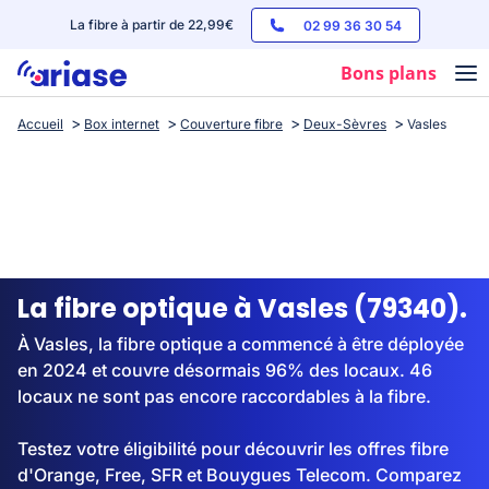
La fibre à partir de 22,99€
02 99 36 30 54
Bons plans
Accueil
Box internet
Couverture fibre
Deux-Sèvres
Vasles
Box internet
Forfaits mobile
Téléphones
Streaming
La fibre optique à Vasles (79340).
À Vasles, la fibre optique a commencé à être déployée
en 2024 et couvre désormais 96% des locaux. 46
locaux ne sont pas encore raccordables à la fibre.
Testez votre éligibilité pour découvrir les offres fibre
d'Orange, Free, SFR et Bouygues Telecom. Comparez