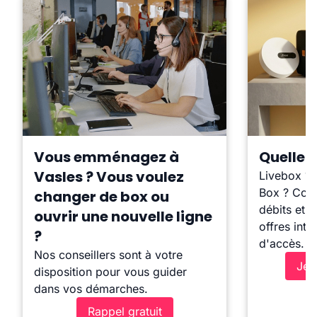
Vous emménagez à
Quelle b
Vasles ? Vous voulez
Livebox ?
Box ? Comp
changer de box ou
débits et l
ouvrir une nouvelle ligne
offres inte
?
d'accès.
Nos conseillers sont à votre
Je 
disposition pour vous guider
dans vos démarches.
Rappel gratuit