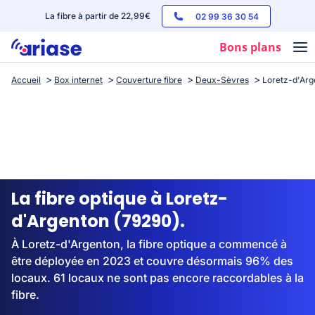
La fibre à partir de 22,99€
02 99 36 30 54
Bons plans
Accueil
Box internet
Couverture fibre
Deux-Sèvres
Loretz-d'Arg
Box internet
Forfaits mobile
Téléphones
Streaming
La fibre optique à Loretz-
d'Argenton (79290).
À Loretz-d'Argenton, la fibre optique a commencé à
être déployée en 2023 et couvre désormais 96% des
locaux. 61 locaux ne sont pas encore raccordables à la
fibre.