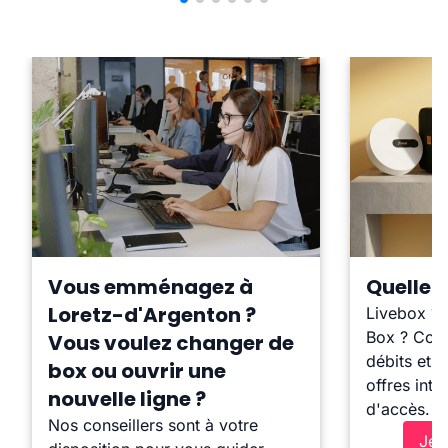
Vous emménagez à
Quelle b
Loretz-d'Argenton ?
Livebox ?
Box ? Comp
Vous voulez changer de
débits et l
box ou ouvrir une
offres inte
nouvelle ligne ?
d'accès.
Nos conseillers sont à votre
Je 