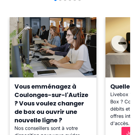
Vous emménagez à
Quelle b
Coulonges-sur-l'Autize
Livebox ?
Box ? Comp
? Vous voulez changer
débits et l
de box ou ouvrir une
offres inte
nouvelle ligne ?
d'accès.
Nos conseillers sont à votre
Je 