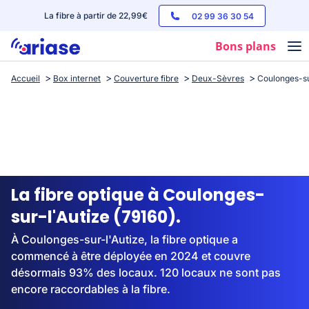
La fibre à partir de 22,99€
02 99 36 30 54
Bons plans
Accueil
Box internet
Couverture fibre
Deux-Sèvres
Coulonges-su
Box internet
Forfaits mobile
Téléphones
Streaming
La fibre optique à Coulonges-
sur-l'Autize (79160).
À Coulonges-sur-l'Autize, la fibre optique a
commencé à être déployée en 2024 et couvre
désormais 93% des locaux. 120 locaux ne sont pas
encore raccordables à la fibre.