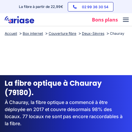
La fibre à partir de 22,99€
02 99 36 30 54
Bons plans
Accueil
Box internet
Couverture fibre
Deux-Sèvres
Chauray
Box internet
Forfaits mobile
Téléphones
Streaming
La fibre optique à Chauray
(79180).
À Chauray, la fibre optique a commencé à être
déployée en 2017 et couvre désormais 98% des
locaux. 77 locaux ne sont pas encore raccordables à
la fibre.