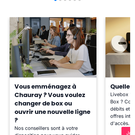
Vous emménagez à
Quelle b
Chauray ? Vous voulez
Livebox ?
Box ? Comp
changer de box ou
débits et l
ouvrir une nouvelle ligne
offres inte
?
d'accès.
Nos conseillers sont à votre
Je 