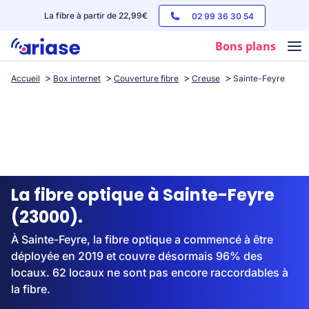
La fibre à partir de 22,99€
02 99 36 30 54
Bons plans
Accueil
Box internet
Couverture fibre
Creuse
Sainte-Feyre
Box internet
Forfaits mobile
Téléphones
Streaming
La fibre optique à Sainte-Feyre
(23000).
À Sainte-Feyre, la fibre optique a commencé à être
déployée en 2019 et couvre désormais 96% des
locaux. 62 locaux ne sont pas encore raccordables à
la fibre.