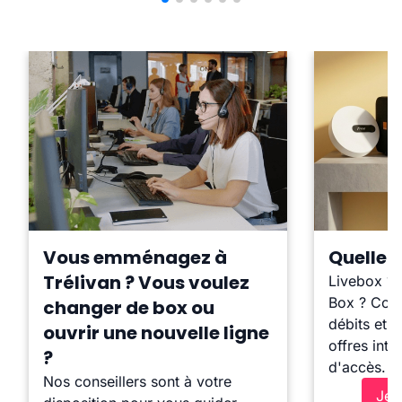
Vous emménagez à
Quelle b
Trélivan ? Vous voulez
Livebox ?
Box ? Comp
changer de box ou
débits et l
ouvrir une nouvelle ligne
offres inte
?
d'accès.
Nos conseillers sont à votre
Je 