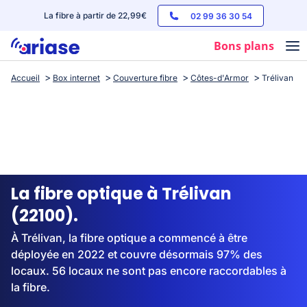
La fibre à partir de 22,99€
02 99 36 30 54
Bons plans
Accueil
Box internet
Couverture fibre
Côtes-d'Armor
Trélivan
Box internet
Forfaits mobile
Téléphones
Streaming
La fibre optique à Trélivan
(22100).
À Trélivan, la fibre optique a commencé à être
déployée en 2022 et couvre désormais 97% des
locaux. 56 locaux ne sont pas encore raccordables à
la fibre.