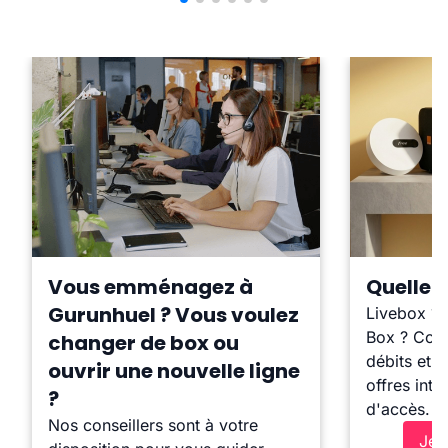
Vous emménagez à
Quelle b
Gurunhuel ? Vous voulez
Livebox ?
Box ? Comp
changer de box ou
débits et l
ouvrir une nouvelle ligne
offres inte
?
d'accès.
Nos conseillers sont à votre
Je 