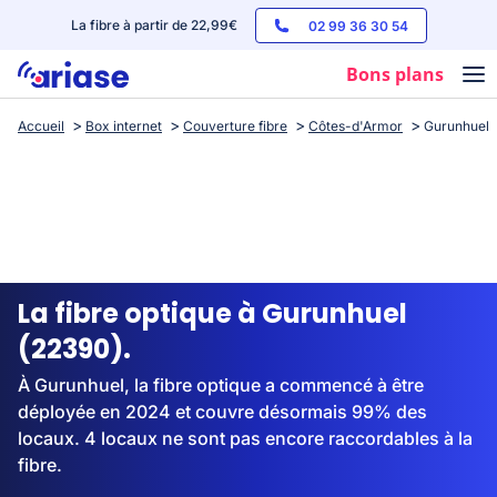
La fibre à partir de 22,99€
02 99 36 30 54
Bons plans
Accueil
Box internet
Couverture fibre
Côtes-d'Armor
Gurunhuel
Box internet
Forfaits mobile
Téléphones
Streaming
La fibre optique à Gurunhuel
(22390).
À Gurunhuel, la fibre optique a commencé à être
déployée en 2024 et couvre désormais 99% des
locaux. 4 locaux ne sont pas encore raccordables à la
fibre.