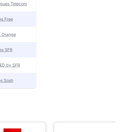
uygues Telecom
res Free
es Orange
res SFR
 RED by SFR
res Sosh