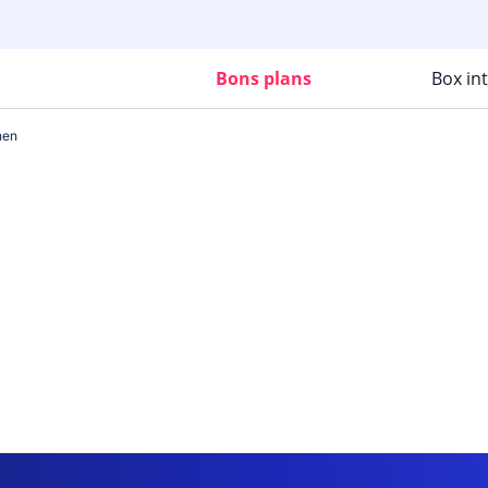
Bons plans
Box in
hen