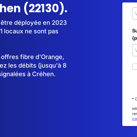
éhen (22130).
 être déployée en 2023
1 locaux ne sont pas
S
(p
s offres fibre d'Orange,
 les débits (jusqu'à 8
signalées à Créhen.
* 
In
re
con