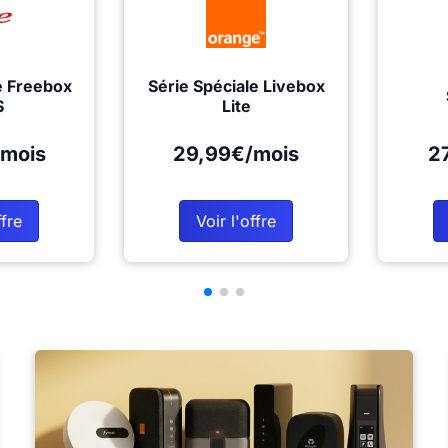
e Freebox
Série Spéciale Livebox
S
Lite
mois
29,99€/mois
2
ffre
Voir l'offre