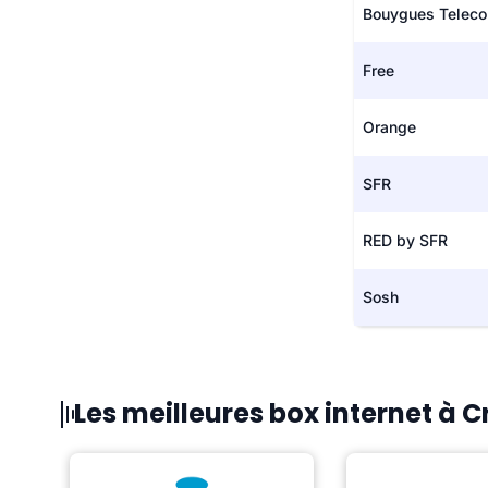
Bouygues Telec
Free
Orange
SFR
RED by SFR
Sosh
Les meilleures box internet à 