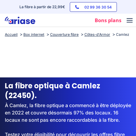
La fibre à partir de 22,99€
02 99 36 30 54
Bons plans
Accueil
Box internet
Couverture fibre
Côtes-d'Armor
Camlez
Box internet
Forfaits mobile
Téléphones
Streaming
La fibre optique à Camlez
(22450).
À Camlez, la fibre optique a commencé à être déployée
en 2022 et couvre désormais 97% des locaux. 16
locaux ne sont pas encore raccordables à la fibre.
Testez votre éligibilité pour découvrir les offres fibre