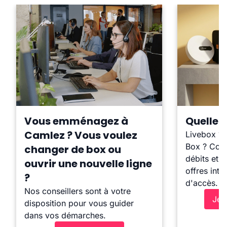
Vous emménagez à
Quelle b
Camlez ? Vous voulez
Livebox ?
Box ? Comp
changer de box ou
débits et l
ouvrir une nouvelle ligne
offres inte
?
d'accès.
Nos conseillers sont à votre
Je 
disposition pour vous guider
dans vos démarches.