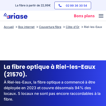
La fibre à partir de 22,99€
02 99 36 30 54
Bons plans
Accueil
Box internet
Couverture fibre
Côte-d'Or
Riel-les-Eaux
Box internet
Forfaits mobile
Téléphones
Streaming
La fibre optique à Riel-les-Eaux
(21570).
À Riel-les-Eaux, la fibre optique a commencé à être
déployée en 2023 et couvre désormais 94% des
locaux. 5 locaux ne sont pas encore raccordables à la
fibre.