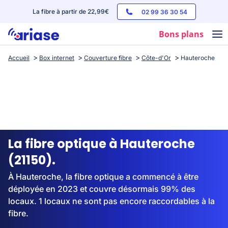
La fibre à partir de 22,99€
02 99 36 30 54
Bons plans
Accueil
Box internet
Couverture fibre
Côte-d'Or
Hauteroche
Box internet
Forfaits mobile
Téléphones
Streaming
La fibre optique à Hauteroche
(21150).
À Hauteroche, la fibre optique a commencé à être
déployée en 2023 et couvre désormais 99% des
locaux. 1 locaux ne sont pas encore raccordables à la
fibre.