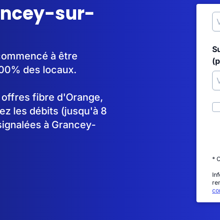
rancey-sur-
S
 commencé à être
(p
100% des locaux.
s offres fibre d'Orange,
 les débits (jusqu'à 8
signalées à Grancey-
* 
In
re
con