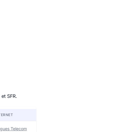
 et SFR.
TERNET
uygues Telecom