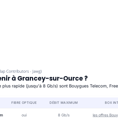
tenir à Grancey-sur-Ource ?
e plus rapide (jusqu'à 8 Gb/s) sont Bouygues Telecom, Free
FIBRE OPTIQUE
DÉBIT MAXIMUM
BOX IN
om
oui
8 Gb/s
les offres Bo