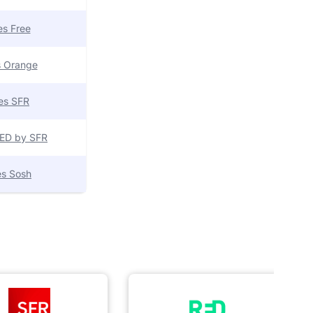
res Free
es Orange
res SFR
 RED by SFR
res Sosh