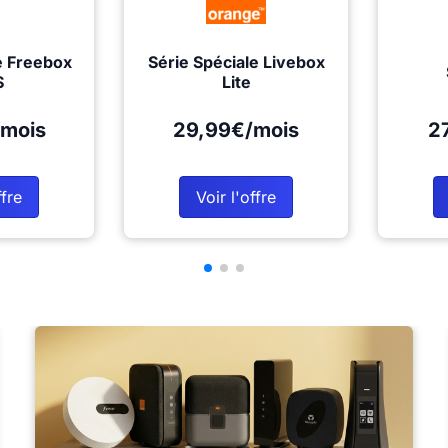
e Freebox
Série Spéciale Livebox
S
Lite
mois
29,99€/mois
2
ffre
Voir l'offre