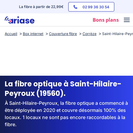
La fibre à partir de 22,99€
02 99 36 30 54
Bons plans
Accueil
Box internet
Couverture fibre
Corrèze
Saint-Hilaire-Pey
Box internet
Forfaits mobile
Téléphones
Streaming
La fibre optique à Saint-Hilaire-
Peyroux (19560).
À Saint-Hilaire-Peyroux, la fibre optique a commencé à
être déployée en 2020 et couvre désormais 100% des
locaux. 1 locaux ne sont pas encore raccordables à la
fibre.