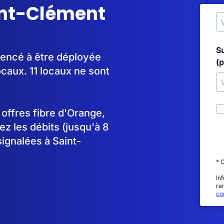
aint-Clément
S
mencé à être déployée
(p
aux. 11 locaux ne sont
s offres fibre d'Orange,
 les débits (jusqu'à 8
ignalées à Saint-
* 
In
re
con