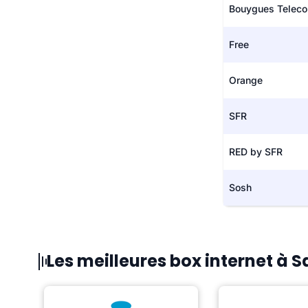
Bouygues Telec
Free
Orange
SFR
RED by SFR
Sosh
Les meilleures box internet à 