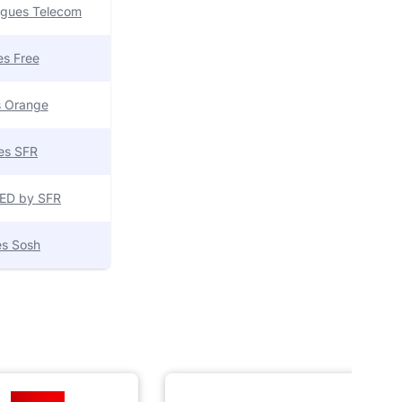
uygues Telecom
res Free
es Orange
res SFR
 RED by SFR
res Sosh