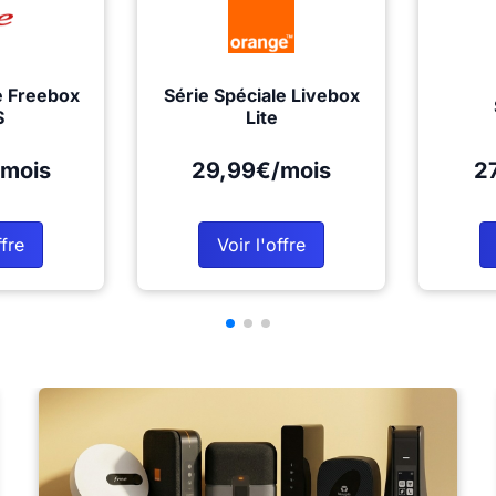
e Freebox
Série Spéciale Livebox
S
Lite
mois
29,99€/mois
2
ffre
Voir l'offre