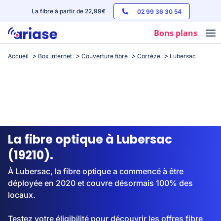
La fibre à partir de 22,99€
02 99 36 30 54
Bons plans
Accueil
Box internet
Couverture fibre
Corrèze
Lubersac
Box internet
Forfaits mobile
Téléphones
Streaming
La fibre optique à Lubersac
(19210).
À Lubersac, la fibre optique a commencé à être
déployée en 2020 et couvre désormais 100% des
locaux.
Testez votre éligibilité pour découvrir les offres fibre