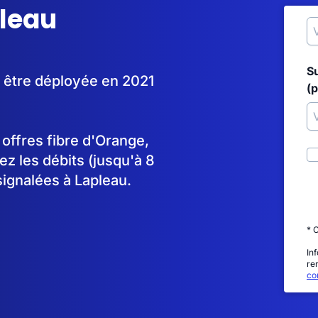
pleau
S
à être déployée en 2021
(p
s offres fibre d'Orange,
 les débits (jusqu'à 8
signalées à Lapleau.
* 
In
re
con