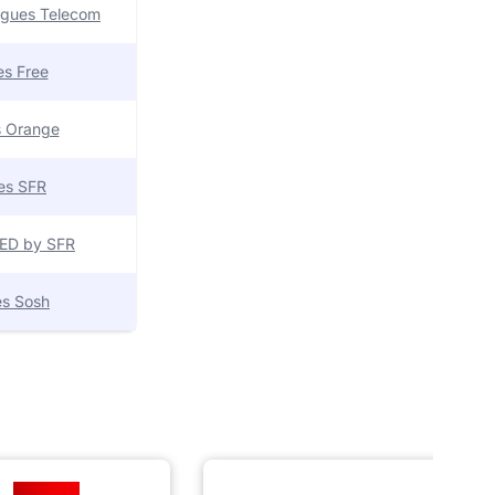
uygues Telecom
res Free
es Orange
res SFR
 RED by SFR
res Sosh