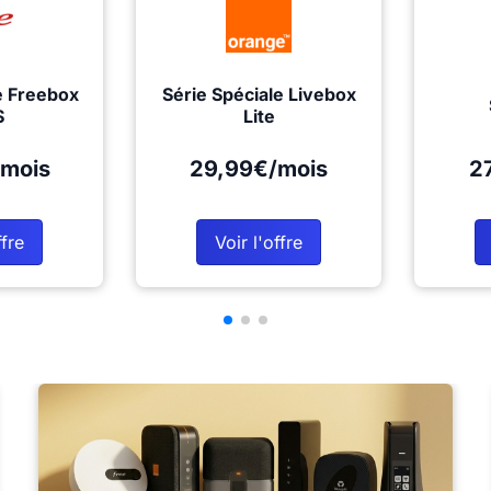
e Freebox
Série Spéciale Livebox
S
Lite
mois
29,99€/mois
2
ffre
Voir l'offre