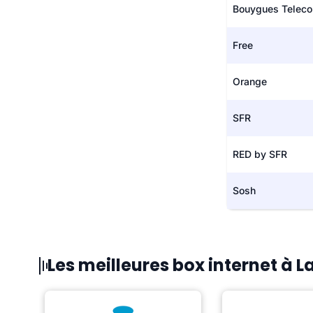
Bouygues Telec
Free
Orange
SFR
RED by SFR
Sosh
Les meilleures box internet à 