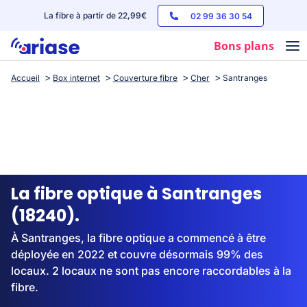
La fibre à partir de 22,99€
02 99 36 30 54
Bons plans
Accueil
Box internet
Couverture fibre
Cher
Santranges
Box internet
Forfaits mobile
Téléphones
Streaming
La fibre optique à Santranges
(18240).
À Santranges, la fibre optique a commencé à être
déployée en 2022 et couvre désormais 99% des
locaux. 2 locaux ne sont pas encore raccordables à la
fibre.