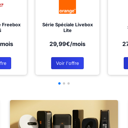
e Freebox
Série Spéciale Livebox
S
Lite
mois
29,99€/mois
2
ffre
Voir l'offre