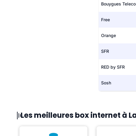
Bouygues Telec
Free
Orange
SFR
RED by SFR
Sosh
Les meilleures box internet à 