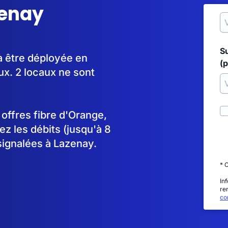
zenay
S
à être déployée en
(p
x. 2 locaux ne sont
s offres fibre d'Orange,
 les débits (jusqu'à 8
signalées à Lazenay.
* 
In
re
con