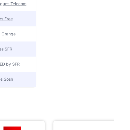
uygues Telecom
res Free
es Orange
res SFR
 RED by SFR
res Sosh