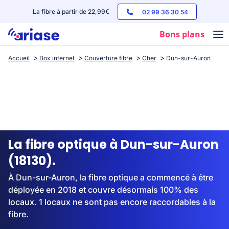
La fibre à partir de 22,99€
02 99 36 30 54
Bons plans
Accueil
Box internet
Couverture fibre
Cher
Dun-sur-Auron
Box internet
Forfaits mobile
Téléphones
Streaming
La fibre optique à Dun-sur-Auron
(18130).
À Dun-sur-Auron, la fibre optique a commencé à être
déployée en 2018 et couvre désormais 100% des
locaux. 1 locaux ne sont pas encore raccordables à la
fibre.