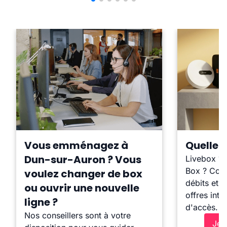
Vous emménagez à
Quelle b
Dun-sur-Auron ? Vous
Livebox ?
Box ? Comp
voulez changer de box
débits et l
ou ouvrir une nouvelle
offres inte
ligne ?
d'accès.
Nos conseillers sont à votre
Je 