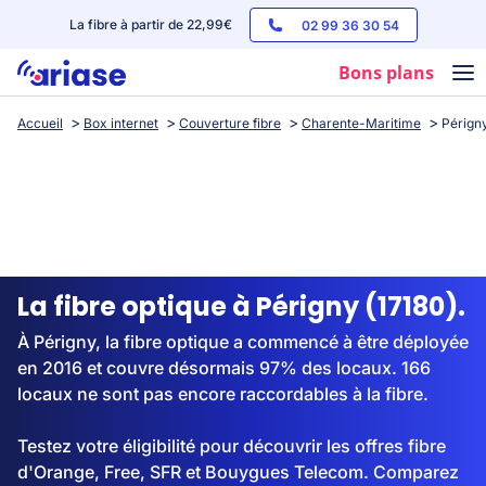
La fibre à partir de 22,99€
02 99 36 30 54
Bons plans
Accueil
Box internet
Couverture fibre
Charente-Maritime
Pérign
Box internet
Forfaits mobile
Téléphones
Streaming
La fibre optique à Périgny (17180).
À Périgny, la fibre optique a commencé à être déployée
en 2016 et couvre désormais 97% des locaux. 166
locaux ne sont pas encore raccordables à la fibre.
Testez votre éligibilité pour découvrir les offres fibre
d'Orange, Free, SFR et Bouygues Telecom. Comparez