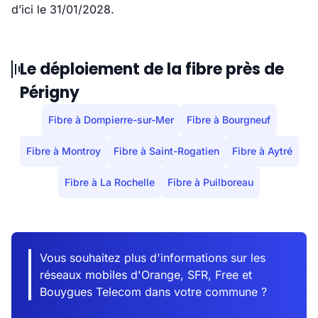
d’ici le 31/01/2028.
Le déploiement de la fibre près de
Périgny
Fibre à Dompierre-sur-Mer
Fibre à Bourgneuf
Fibre à Montroy
Fibre à Saint-Rogatien
Fibre à Aytré
Fibre à La Rochelle
Fibre à Puilboreau
Vous souhaitez plus d'informations sur les
réseaux mobiles d'Orange, SFR, Free et
Bouygues Telecom dans votre commune ?