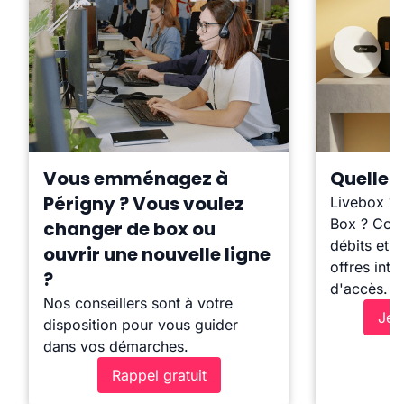
Vous emménagez à
Quelle b
Périgny ? Vous voulez
Livebox ?
Box ? Comp
changer de box ou
débits et l
ouvrir une nouvelle ligne
offres inte
?
d'accès.
Nos conseillers sont à votre
Je 
disposition pour vous guider
dans vos démarches.
Rappel gratuit