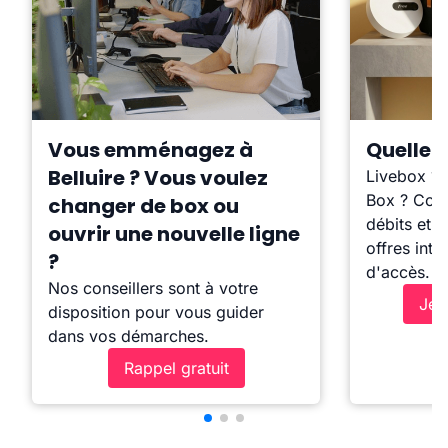
Vous emménagez à
Quelle b
Belluire ? Vous voulez
Livebox ?
Box ? Comp
changer de box ou
débits et l
ouvrir une nouvelle ligne
offres inte
?
d'accès.
Nos conseillers sont à votre
Je 
disposition pour vous guider
dans vos démarches.
Rappel gratuit