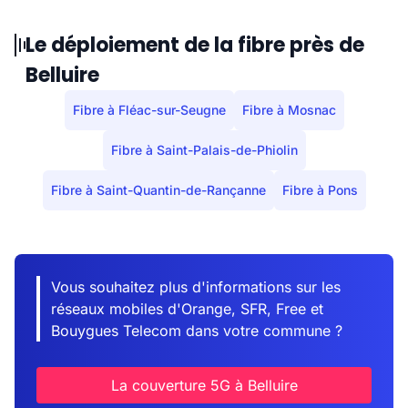
Le déploiement de la fibre près de
Belluire
Fibre à Fléac-sur-Seugne
Fibre à Mosnac
Fibre à Saint-Palais-de-Phiolin
Fibre à Saint-Quantin-de-Rançanne
Fibre à Pons
Vous souhaitez plus d'informations sur les
réseaux mobiles d'Orange, SFR, Free et
Bouygues Telecom dans votre commune ?
La couverture 5G à Belluire