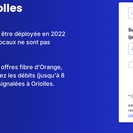
olles
S
à être déployée en 2022
(p
ocaux ne sont pas
s offres fibre d'Orange,
 les débits (jusqu'à 8
ignalées à Oriolles.
* 
In
re
con