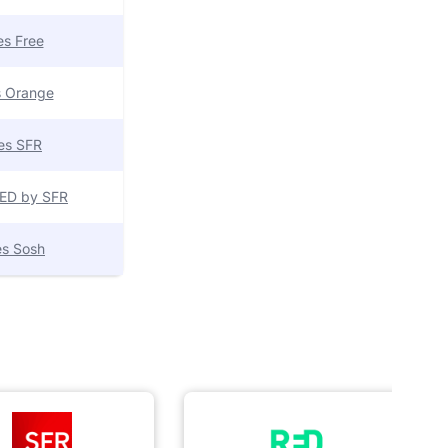
res Free
es Orange
res SFR
 RED by SFR
res Sosh