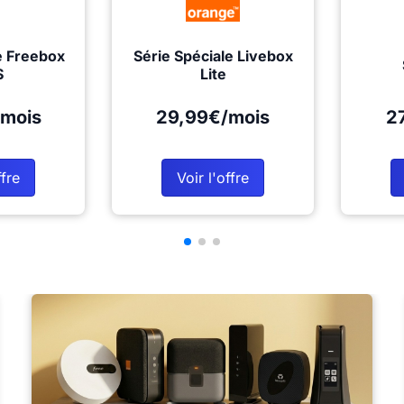
e Freebox
Série Spéciale Livebox
S
Lite
mois
29,99€/mois
2
ffre
Voir l'offre